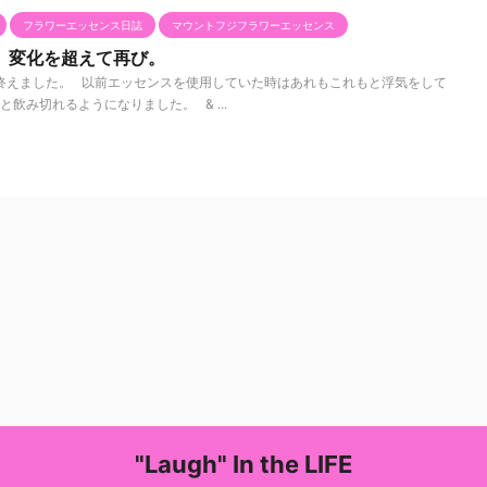
フラワーエッセンス日誌
マウントフジフラワーエッセンス
。変化を超えて再び。
終えました。 以前エッセンスを使用していた時はあれもこれもと浮気をして
飲み切れるようになりました。 & ...
"Laugh" In the LIFE