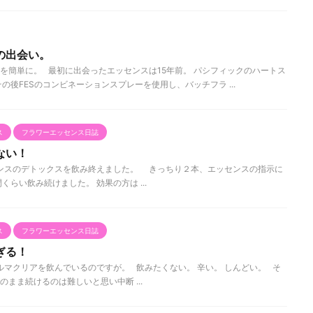
の出会い。
を簡単に。 最初に出会ったエッセンスは15年前。 パシフィックのハートス
の後FESのコンビネーションスプレーを使用し、バッチフラ ...
ス
フラワーエッセンス日誌
ない！
ンスのデトックスを飲み終えました。 きっちり２本、エッセンスの指示に
らい飲み続けました。 効果の方は ...
ス
フラワーエッセンス日誌
ぎる！
マクリアを飲んでいるのですが。 飲みたくない。 辛い。 しんどい。 そ
まま続けるのは難しいと思い中断 ...