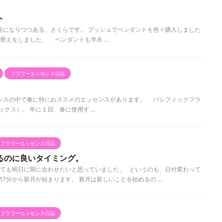
ト
になりつつある、さくらです。 ブッシュでペンダントを色々購入しました
えをしました。 ペンダントも半永 ...
フラワーエッセンス日誌
ンスの中で春に特におススメのエッセンスがあります。 パシフィックフラ
ックス）。 年に１回、春に使用す ...
フラワーエッセンス日誌
るのに良いタイミング。
ても明日に間に合わせたいと思っていました。 というのも、日付変わって
時17分から新月が始まります。 新月は新しいことを始めるの ...
フラワーエッセンス日誌