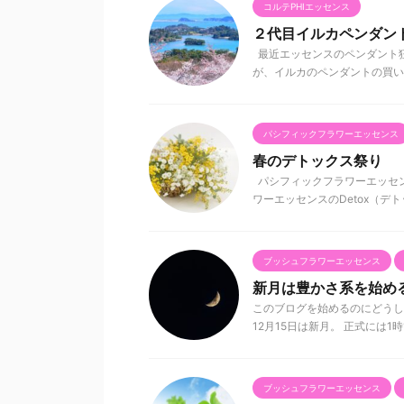
コルテPHIエッセンス
２代目イルカペンダン
最近エッセンスのペンダント狂
が、イルカのペンダントの買い替
パシフィックフラワーエッセンス
春のデトックス祭り
パシフィックフラワーエッセ
ワーエッセンスのDetox（デト
ブッシュフラワーエッセンス
新月は豊かさ系を始め
このブログを始めるのにどうし
12月15日は新月。 正式には1
ブッシュフラワーエッセンス