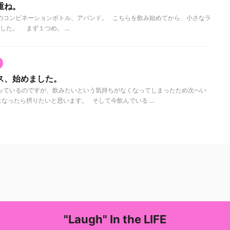
重ね。
のコンビネーションボトル、アバンド。 こちらを飲み始めてから、小さなラ
た。 まず１つめ。 ...
ス、始めました。
っているのですが、飲みたいという気持ちがなくなってしまったため次へい
なったら摂りたいと思います。 そして今飲んでいる ...
"Laugh" In the LIFE