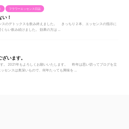
ス
フラワーエッセンス日誌
ない！
ンスのデトックスを飲み終えました。 きっちり２本、エッセンスの指示に
らい飲み続けました。 効果の方は ...
ございます。
す。 2021年もよろしくお願いいたします。 昨年は思い切ってブログを立
ッセンスは奥深いもので、何年たっても興味を ...