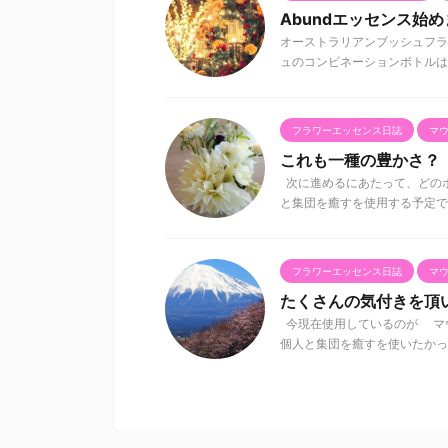
Abundエッセンス始
オーストラリアンブッシュフラ
ュのコンビネーションボトルは昔
フラワーエッセンス日誌
マ
これも一種の豊かさ？
次に進めるにあたって、どのボ
と集団を癒すを使用する予定で
フラワーエッセンス日誌
マ
たくさんの気付きを頂
今現在使用しているのが マ
個人と集団を癒すを使いたかった