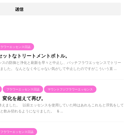
フラワーエッセンス日誌
セットなトリートメントボトル。
ンスの防御と浄化と刷新を早々と中止し、バッチフラワエッセンスでトリー
した。 なんとなく今じゃない気がして中止したのですがこういう直 ...
フラワーエッセンス日誌
マウントフジフラワーエッセンス
。変化を超えて再び。
終えました。 以前エッセンスを使用していた時はあれもこれもと浮気をして
飲み切れるようになりました。 & ...
フラワーエッセンス日誌